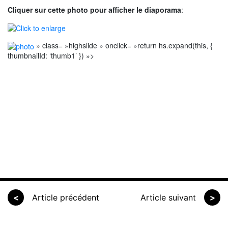
Cliquer sur cette photo pour afficher le diaporama
:
» class= »highslide » onclick= »return hs.expand(this, {
thumbnailId: ‘thumb1’ }) »>
<
Article précédent
Article suivant
>