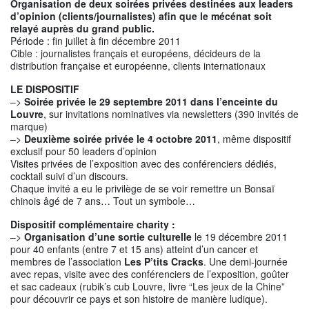
Organisation de deux soirées privées destinées aux leaders
d’opinion (clients/journalistes) afin que le mécénat soit
relayé auprès du grand public.
Période : fin juillet à fin décembre 2011
Cible : journalistes français et européens, décideurs de la
distribution française et européenne, clients internationaux
LE DISPOSITIF
–>
Soirée privée le 29 septembre 2011 dans l’enceinte du
Louvre
, sur invitations nominatives via newsletters (390 invités de
marque)
–>
Deuxième soirée privée le 4 octobre 2011
, même dispositif
exclusif pour 50 leaders d’opinion
Visites privées de l’exposition avec des conférenciers dédiés,
cocktail suivi d’un discours.
Chaque invité a eu le privilège de se voir remettre un Bonsaï
chinois âgé de 7 ans… Tout un symbole…
Dispositif complémentaire charity :
–>
Organisation d’une sortie culturelle
le 19 décembre 2011
pour 40 enfants (entre 7 et 15 ans) atteint d’un cancer et
membres de l’association
Les P’tits Cracks
. Une demi-journée
avec repas, visite avec des conférenciers de l’exposition, goûter
et sac cadeaux (rubik’s cub Louvre, livre “Les jeux de la Chine”
pour découvrir ce pays et son histoire de manière ludique).