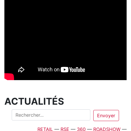
ACTUALITÉS
RETAIL
—
RSE
—
360
—
ROADSHOW
—