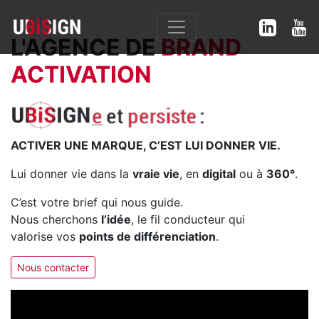
L'AGENCE DE
BRAND
ACTIVATION
ACTIVER UNE MARQUE, C’EST LUI DONNER VIE.
Lui donner vie dans la
vraie vie
, en
digital
ou à
360°
.
C’est votre brief qui nous guide.
Nous cherchons
l’idée
, le fil conducteur qui
valorise vos
points de différenciation
.
Nous contacter