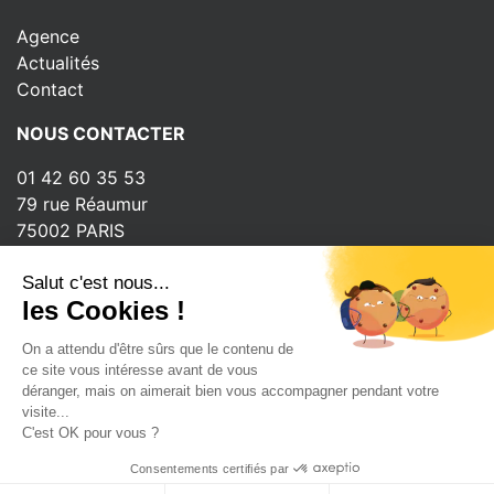
Agence
Actualités
Contact
NOUS CONTACTER
01 42 60 35 53
79 rue Réaumur
75002 PARIS
INSCRIPTION À LA NEWSLETTER
Salut c'est nous...
les Cookies !
On a attendu d'être sûrs que le contenu de
ce site vous intéresse avant de vous
déranger, mais on aimerait bien vous accompagner pendant votre
Copyright © 2026 - Ubisign
visite...
C'est OK pour vous ?
Tous droits réservés
Mentions légales
Consentements certifiés par