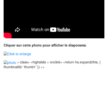
Cliquer sur cette photo pour afficher le diaporama
:
» class= »highslide » onclick= »return hs.expand(this, {
thumbnailId: ‘thumb1’ }) »>