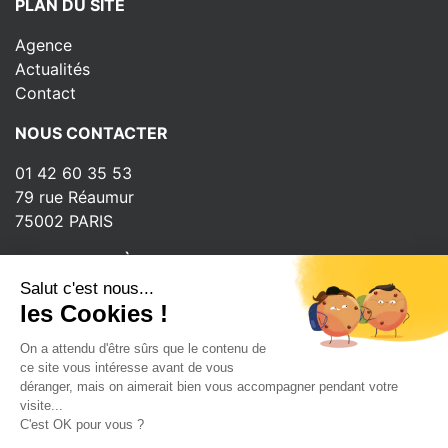
PLAN DU SITE
Agence
Actualités
Contact
NOUS CONTACTER
01 42 60 35 53
79 rue Réaumur
75002 PARIS
INSCRIPTION À LA NEWSLETTER
Salut c'est nous...
les Cookies !
On a attendu d'être sûrs que le contenu de
ce site vous intéresse avant de vous
Copyright © 2026 - Ubisign
déranger, mais on aimerait bien vous accompagner pendant votre
visite...
Tous droits réservés
C'est OK pour vous ?
Mentions légales