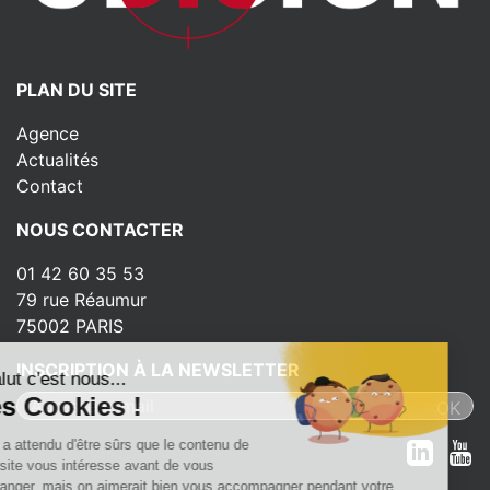
PLAN DU SITE
Agence
Actualités
Contact
NOUS CONTACTER
01 42 60 35 53
79 rue Réaumur
75002 PARIS
INSCRIPTION À LA NEWSLETTER
Salut c'est nous...
les Cookies !
On a attendu d'être sûrs que le contenu de
ce site vous intéresse avant de vous
déranger, mais on aimerait bien vous accompagner pendant votre