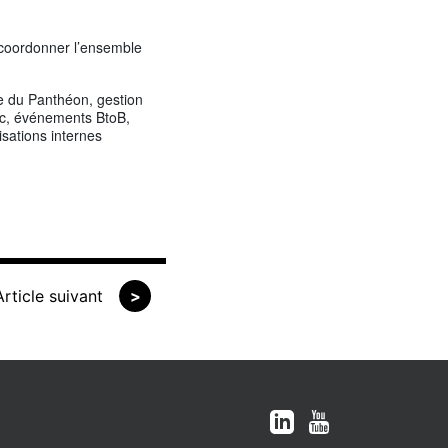
t coordonner l’ensemble
e du Panthéon, gestion
ic, événements BtoB,
isations internes
Article suivant
>