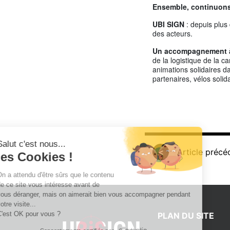
Ensemble, continuons 
UBI SIGN
: depuis plus
des acteurs.
Un accompagnement à
de la logistique de la 
animations solidaires d
partenaires, vélos soli
Salut c'est nous...
<
Article précé
les Cookies !
On a attendu d'être sûrs que le contenu
de ce site vous intéresse avant de
vous déranger, mais on aimerait bien vous accompagner pendant
votre visite...
C'est OK pour vous ?
PLAN DU SITE