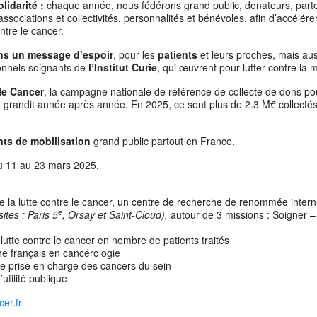
olidarité :
chaque année, nous fédérons grand public, donateurs, parte
 associations et collectivités, personnalités et bénévoles, afin d’accélé
ntre le cancer.
ns un
message d’espoir
, pour les
patients
et leurs proches, mais aus
sonnels soignants de
l’Institut Curie
, qui œuvrent pour lutter contre la 
le Cancer
, la campagne nationale de référence de collecte de dons po
e, grandit année après année. En 2025, ce sont plus de 2.3 M€ collect
nts de mobilisation
grand public partout en France.
 11 au 23 mars 2025.
e la lutte contre le cancer, un centre de recherche de renommée inter
e
sites : Paris 5
, Orsay et Saint-Cloud),
autour de 3 missions : Soigner 
lutte contre le cancer en nombre de patients traités
e français en cancérologie
 prise en charge des cancers du sein
utilité publique
er.fr