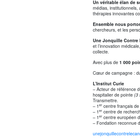
Un
véritable élan de s
médias, institutionnels,
thérapies innovantes co
Ensemble nous porto
chercheurs, et les per
Une Jonquille Contre 
et l’innovation médical
collecte.
Avec plus de
1 000 poi
Cœur de campagne : du
L’Institut Curie
– Acteur de référence d
hospitalier de pointe
(3 
Transmettre.
er
– 1
centre français de 
er
– 1
centre de recherch
er
– 1
centre européen de
– Fondation reconnue d’
unejonquillecontrelecanc