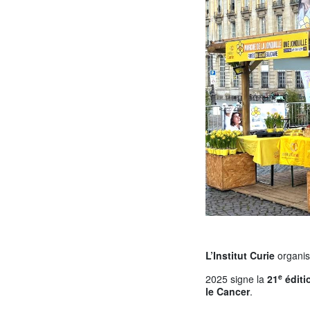
L’Institut Curie
organi
e
2025 signe la
21
éditi
le Cancer
.