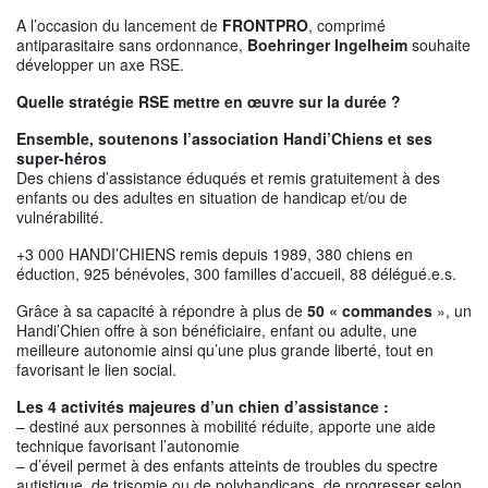
A l’occasion du lancement de
FRONTPRO
, comprimé
antiparasitaire sans ordonnance,
Boehringer Ingelheim
souhaite
développer un axe RSE.
Quelle stratégie RSE mettre en œuvre sur la durée ?
Ensemble, soutenons l’association Handi’Chiens et ses
super-héros
Des chiens d’assistance éduqués et remis gratuitement à des
enfants ou des adultes en situation de handicap et/ou de
vulnérabilité.
+3 000 HANDI’CHIENS remis depuis 1989, 380 chiens en
éduction, 925 bénévoles, 300 familles d’accueil, 88 délégué.e.s.
Grâce à sa capacité à répondre à plus de
50 « commandes
», un
Handi’Chien offre à son bénéficiaire, enfant ou adulte, une
meilleure autonomie ainsi qu’une plus grande liberté, tout en
favorisant le lien social.
Les 4 activités majeures d’un chien d’assistance :
– destiné aux personnes à mobilité réduite, apporte une aide
technique favorisant l’autonomie
– d’éveil permet à des enfants atteints de troubles du spectre
autistique, de trisomie ou de polyhandicaps, de progresser selon