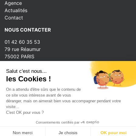
Agence
Actualités
Contact
NOUS CONTACTER
01 42 60 35 53
79 rue Réaumur
75002 PARIS
INSCRIPTION À LA NEWSLETTER
Salut c'est nous...
les Cookies !
On a attendu d'être sûrs que le contenu de
ce site vous intéresse avant de vous
déranger, mais on aimerait bien vous accompagner pendant votre
Copyright © 2026 - Ubisign
visite...
C'est OK pour vous ?
Tous droits réservés
Mentions légales
Consentements certifiés par
Non merci
Je choisis
OK pour moi