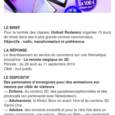
LE BRIEF
Pour la rentrée des classes,
Unibail Rodamco
organise 15 jours
de rêves dans ses 6 plus grands centres commerciaux.
Objectifs : trafic, transformation et préférence.
LA RÉPONSE
Le divertissement au service du commerce sur une thématique
évocatrice :
La rentrée magique en 3D.
Période : du 28 août au 11 septembre 2010
Cible : tout public
LE DISPOSITIF
Des partenaires d’envergures pour des animations sur
mesure par cible de visiteurs
–>
Enfants
: du contenu 3D, des paradesexceptionnelles et des
photocalls (en partenariat avec Nickelodeon)
–>
Adolescents
: la Kinect Xbox en avant 1ère et du contenu 3D
Game One
–>
Adultes
: des concerts exclusifs et pour la 1ère fois dans un
centre commercial, une voiture « Pimp my Ride » (en partenariat