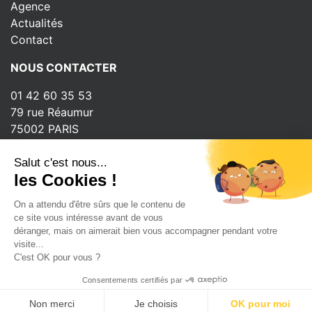
Agence
Actualités
Contact
NOUS CONTACTER
01 42 60 35 53
79 rue Réaumur
75002 PARIS
INSCRIPTION À LA NEWSLETTER
Salut c'est nous...
les Cookies !
On a attendu d'être sûrs que le contenu de
ce site vous intéresse avant de vous
déranger, mais on aimerait bien vous accompagner pendant votre
Copyright © 2026 - Ubisign
visite...
C'est OK pour vous ?
Tous droits réservés
Mentions légales
Consentements certifiés par
Non merci
Je choisis
OK pour moi