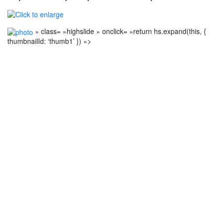
» class= »highslide » onclick= »return hs.expand(this, {
thumbnailId: ‘thumb1’ }) »>