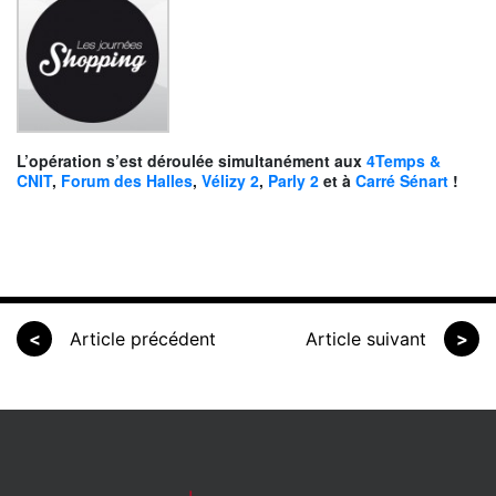
L’opération s’est déroulée simultanément aux
4Temps &
CNIT
,
Forum des Halles
,
Vélizy 2
,
Parly 2
et à
Carré Sénart
!
<
Article précédent
Article suivant
>