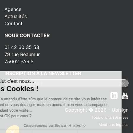
Agence
Actualités
Contact
NOUS CONTACTER
01 42 60 35 53
79 rue Réaumur
75002 PARIS
INSCRIPTION À LA NEWSLETTER
Salut c'est nous...
les Cookies !
On a attendu d'être sûrs que le contenu de ce site vous intéresse
avant de vous déranger, mais on aimerait bien vous accompagner
Copyright © 2026 - Ubisign
pendant votre visite...
C'est OK pour vous ?
Tous droits réservés
Mentions légales
Consentements certifiés par