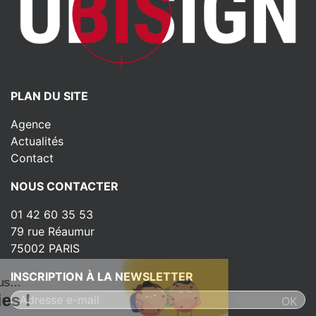
PLAN DU SITE
Agence
Actualités
Contact
NOUS CONTACTER
01 42 60 35 53
79 rue Réaumur
75002 PARIS
INSCRIPTION À LA NEWSLETTER
ut c'est nous...
s Cookies !