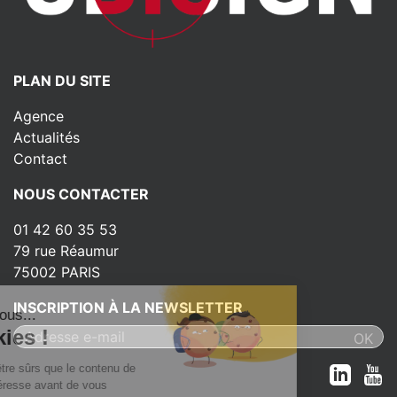
PLAN DU SITE
Agence
Actualités
Contact
NOUS CONTACTER
01 42 60 35 53
79 rue Réaumur
75002 PARIS
INSCRIPTION À LA NEWSLETTER
lut c'est nous...
es Cookies !
a attendu d'être sûrs que le contenu de
site vous intéresse avant de vous