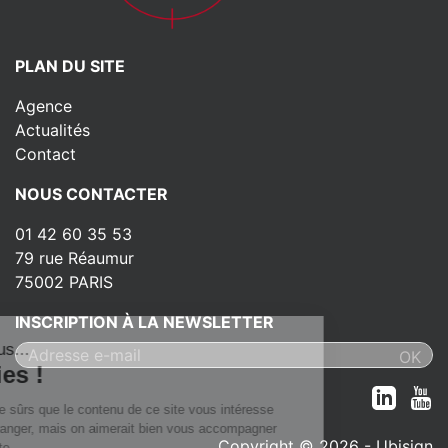
PLAN DU SITE
Agence
Actualités
Contact
NOUS CONTACTER
01 42 60 35 53
79 rue Réaumur
75002 PARIS
INSCRIPTION À LA NEWSLETTER
t c'est nous...
 Cookies !
attendu d'être sûrs que le contenu de ce site vous intéresse
 de vous déranger, mais on aimerait bien vous accompagner
Copyright © 2026 - Ubisign
t votre visite...