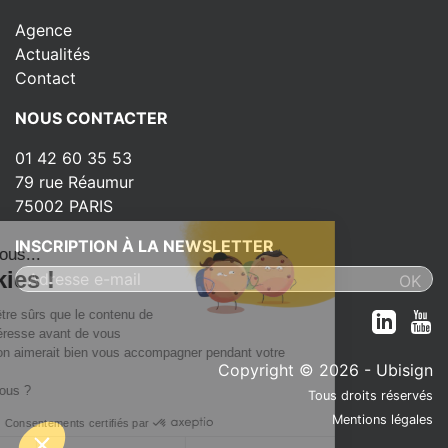
Agence
Actualités
Contact
NOUS CONTACTER
01 42 60 35 53
79 rue Réaumur
75002 PARIS
INSCRIPTION À LA NEWSLETTER
t c'est nous...
 Cookies !
attendu d'être sûrs que le contenu de
te vous intéresse avant de vous
ger, mais on aimerait bien vous accompagner pendant votre
Copyright © 2026 - Ubisign
..
 OK pour vous ?
Tous droits réservés
Mentions légales
Consentements certifiés par