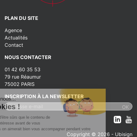
PLAN DU SITE
Agence
Actualités
Contact
NOUS CONTACTER
01 42 60 35 53
79 rue Réaumur
75002 PARIS
INSCRIPTION À LA NEWSLETTER
alut c'est nous...
les Cookies !
n a attendu d'être sûrs que le contenu de
e site vous intéresse avant de vous
éranger, mais on aimerait bien vous accompagner pendant votre
Copyright © 2026 - Ubisign
site...