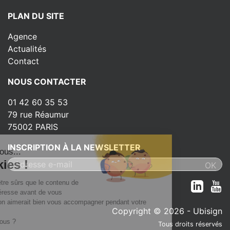
PLAN DU SITE
Agence
Actualités
Contact
NOUS CONTACTER
01 42 60 35 53
79 rue Réaumur
75002 PARIS
INSCRIPTION À LA NEWSLETTER
ut c'est nous...
s Cookies !
 attendu d'être sûrs que le contenu de
ite vous intéresse avant de vous
nger, mais on aimerait bien vous accompagner pendant votre
Copyright © 2026 - Ubisign
e...
t OK pour vous ?
Tous droits réservés