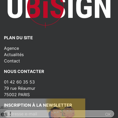
PLAN DU SITE
Agence
Actualités
Contact
NOUS CONTACTER
01 42 60 35 53
79 rue Réaumur
75002 PARIS
INSCRIPTION À LA NEWSLETTER
ut c'est nous...
s Cookies !