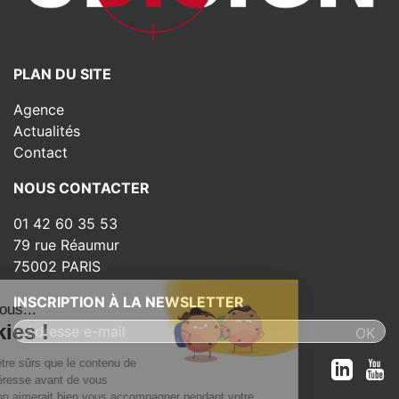
PLAN DU SITE
Agence
Actualités
Contact
NOUS CONTACTER
01 42 60 35 53
79 rue Réaumur
75002 PARIS
INSCRIPTION À LA NEWSLETTER
ut c'est nous...
s Cookies !
 attendu d'être sûrs que le contenu de
ite vous intéresse avant de vous
nger, mais on aimerait bien vous accompagner pendant votre