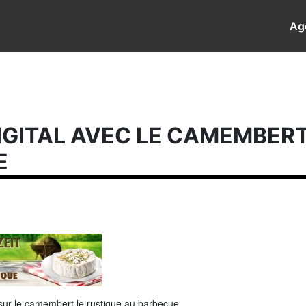
Ag
IGITAL AVEC LE CAMEMBERT
E
sur le camembert le rustique au barbecue