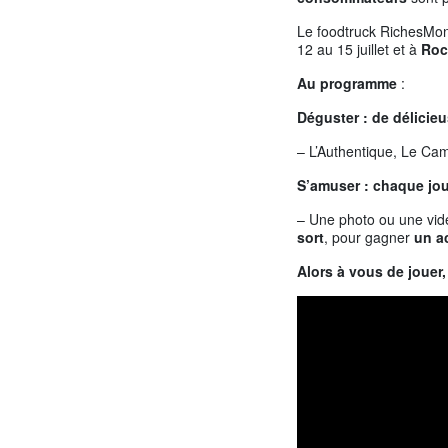
Le foodtruck RichesMon
12 au 15 juillet et à
Roc
Au programme
:
Déguster : de
délicie
– L’Authentique, Le C
S’amuser :
chaque
jo
– Une photo ou une vid
sort
, pour gagner
un a
Alors à vous de jouer,