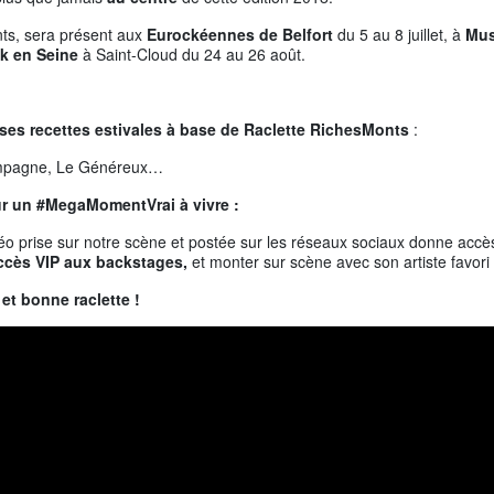
ts, sera présent aux
Eurockéennes
de Belfort
du 5 au 8 juillet, à
Mus
k en Seine
à Saint-Cloud du 24 au 26 août.
uses
recettes estivales à base de Raclette
RichesMonts
:
ampagne, Le Généreux…
ur un #
MegaMomentVrai
à
vivre :
éo prise sur notre scène et postée sur les réseaux sociaux donne acc
ccès VIP aux backstages,
et monter sur scène avec son artiste favori 
 et bonne raclette !