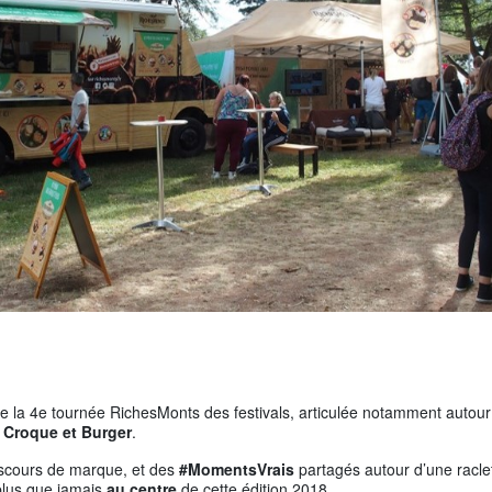
e la 4e tournée RichesMonts des festivals, articulée notamment autour
 Croque et Burger
.
iscours de marque, et des
#MomentsVrais
partagés autour d’une raclet
plus que jamais
au centre
de cette édition 2018.