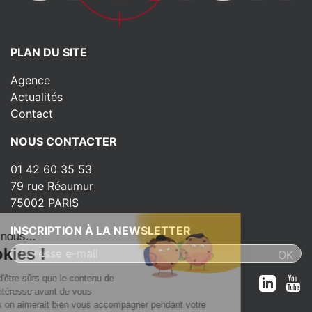
PLAN DU SITE
Agence
Actualités
Contact
NOUS CONTACTER
01 42 60 35 53
79 rue Réaumur
75002 PARIS
INSCRIPTION À LA NEWSLETTER
lut c'est nous...
es Cookies !
a attendu d'être sûrs que le contenu de
site vous intéresse avant de vous
anger, mais on aimerait bien vous accompagner pendant votre