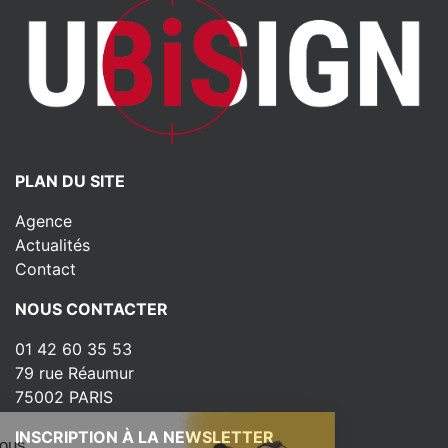
PLAN DU SITE
Agence
Actualités
Contact
NOUS CONTACTER
01 42 60 35 53
79 rue Réaumur
75002 PARIS
INSCRIPTION À LA NEWSLETTER
ut c'est nous...