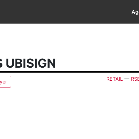
Ag
 UBISIGN
RETAIL
—
RS