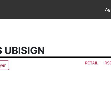
Ag
 UBISIGN
RETAIL
—
RS