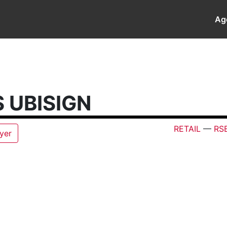
Ag
 UBISIGN
RETAIL
—
RS