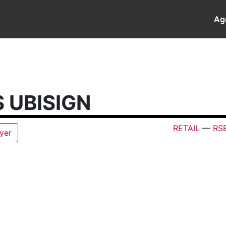
Ag
 UBISIGN
RETAIL
—
RS