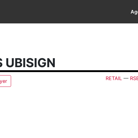
Ag
 UBISIGN
RETAIL
—
RS