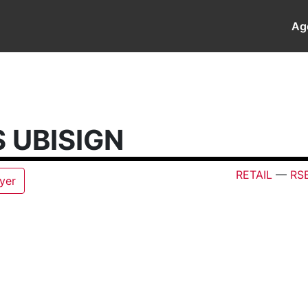
Ag
 UBISIGN
RETAIL
—
RS