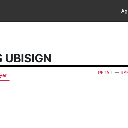
Ag
 UBISIGN
RETAIL
—
RS