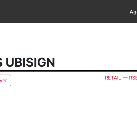
Ag
 UBISIGN
RETAIL
—
RS