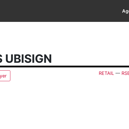
Ag
 UBISIGN
RETAIL
—
RS