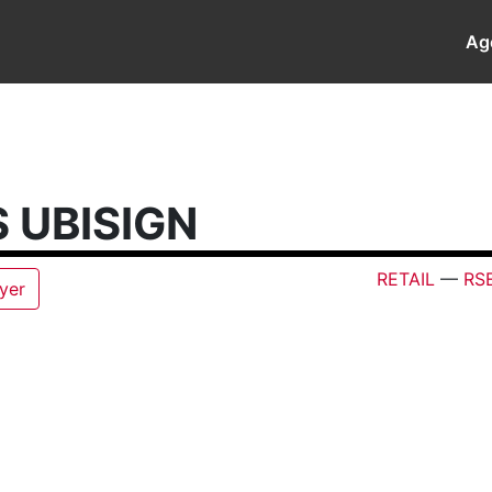
Ag
 UBISIGN
RETAIL
—
RS