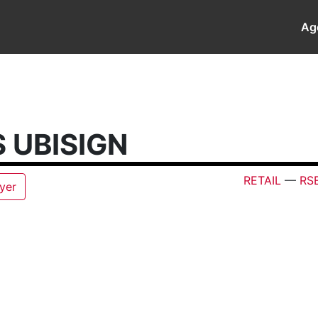
Ag
 UBISIGN
RETAIL
—
RS