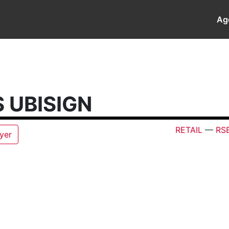
Ag
 UBISIGN
RETAIL
—
RS