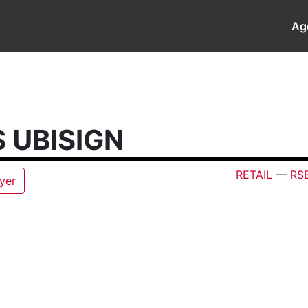
Ag
 UBISIGN
RETAIL
—
RS