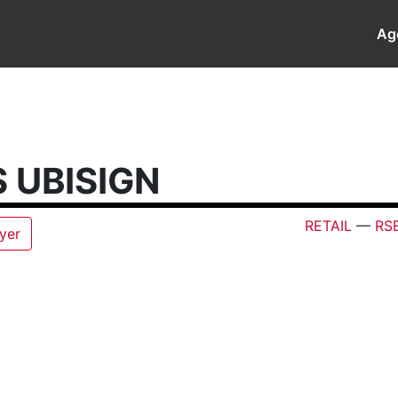
Ag
 UBISIGN
RETAIL
—
RS