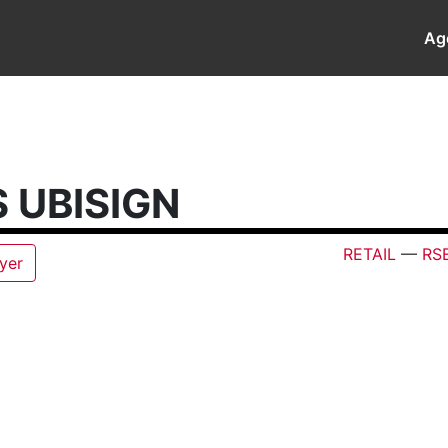
Ag
 UBISIGN
RETAIL
—
RS