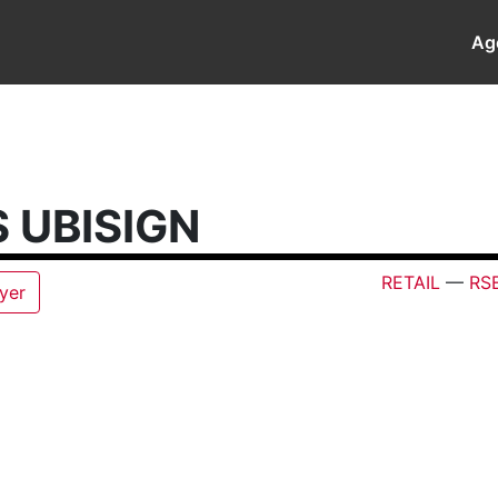
Ag
 UBISIGN
RETAIL
—
RS