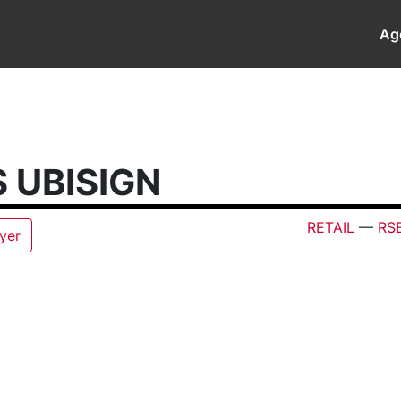
Ag
 UBISIGN
RETAIL
—
RS