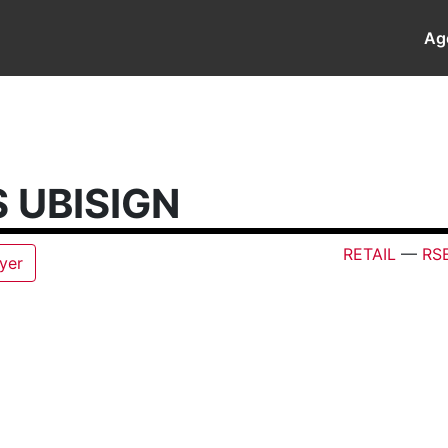
Ag
 UBISIGN
RETAIL
—
RS