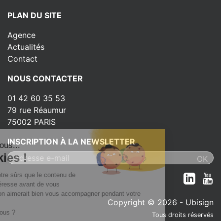
PLAN DU SITE
Agence
Actualités
Contact
NOUS CONTACTER
01 42 60 35 53
79 rue Réaumur
75002 PARIS
INSCRIPTION À LA NEWSLETTER
t c'est nous...
 Cookies !
attendu d'être sûrs que le contenu de
te vous intéresse avant de vous
ger, mais on aimerait bien vous accompagner pendant votre
Copyright © 2026 - Ubisign
..
 OK pour vous ?
Tous droits réservés