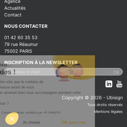
Agence
Actualités
Contact
NOUS CONTACTER
01 42 60 35 53
79 rue Réaumur
75002 PARIS
INSCRIPTION À LA NEWSLETTER
c'est nous...
 Cookies !
tendu d'être sûrs que le contenu de
 vous intéresse avant de vous
r, mais on aimerait bien vous accompagner pendant votre
Copyright © 2026 - Ubisign
OK pour vous ?
Tous droits réservés
Mentions légales
Consentements certifiés par
n merci
Je choisis
OK pour moi