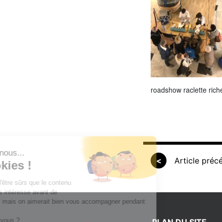
roadshow raclette ric
Salut c'est nous...
<
Article préc
les Cookies !
On a attendu d'être sûrs que le contenu
de ce site vous intéresse avant de
vous déranger, mais on aimerait bien vous accompagner pendant
votre visite...
C'est OK pour vous ?