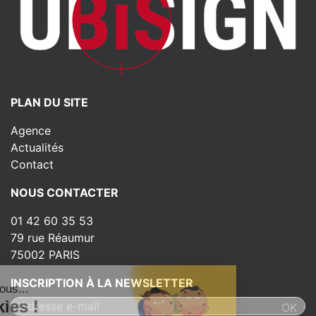
PLAN DU SITE
Agence
Actualités
Contact
NOUS CONTACTER
01 42 60 35 53
79 rue Réaumur
75002 PARIS
INSCRIPTION À LA NEWSLETTER
lut c'est nous...
es Cookies !