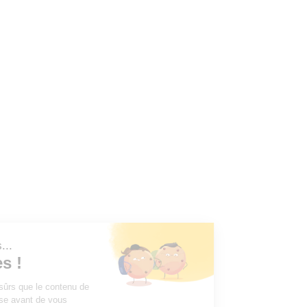
ut c'est nous...
s Cookies !
 attendu d'être sûrs que le contenu de
ite vous intéresse avant de vous