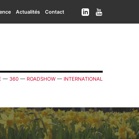
ence
Actualités
Contact
E
—
360
—
ROADSHOW
—
INTERNATIONAL