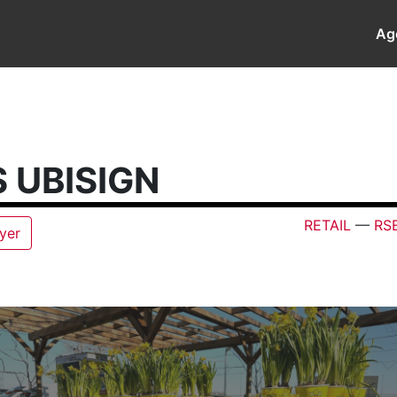
Ag
 UBISIGN
RETAIL
—
RS