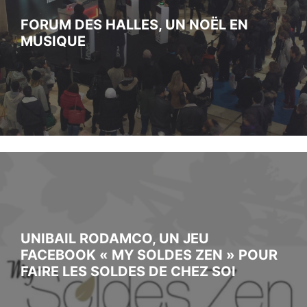
FORUM DES HALLES, UN NOËL EN
MUSIQUE
UNIBAIL RODAMCO, UN JEU
FACEBOOK « MY SOLDES ZEN » POUR
FAIRE LES SOLDES DE CHEZ SOI