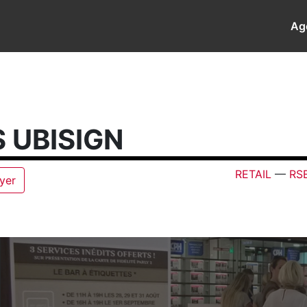
Ag
 UBISIGN
RETAIL
—
RS