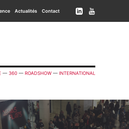
ence
Actualités
Contact
E
—
360
—
ROADSHOW
—
INTERNATIONAL