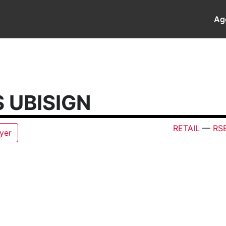
Ag
 UBISIGN
RETAIL
—
RS