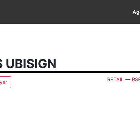
Ag
 UBISIGN
RETAIL
—
RS